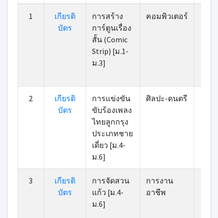
ที่
เกียรติ
หมวดหมู่
รายการ
คะแ
1
เกียรติ
การสร้าง
คอมพิวเตอร์
9
บัตร
บัตร
การ์ตูนเรื่อง
สั้น (Comic
Strip) [ม.1-
ม.3]
2
เกียรติ
การแข่งขัน
ศิลปะ-ดนตรี
8
บัตร
ขับร้องเพลง
ไทยลูกกรุง
ประเภทชาย
เดี่ยว [ม.4-
ม.6]
3
เกียรติ
การจัดสวน
การงาน
89
บัตร
แก้ว [ม.4-
อาชีพ
ม.6]