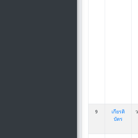
9
เกียรติ
ว
บัตร