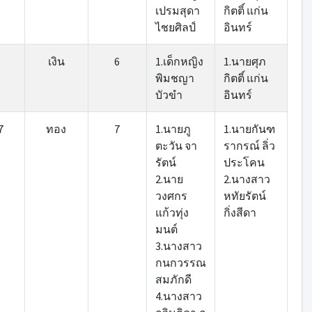
เปรมสุดา
กิตติ์ แก่น
ไชยศิลป์
อินทร์
เงิน
6
1.เด็กหญิง
1.นายศุภ
พิมชญา
กิตติ์ แก่น
บัวขำ
อินทร์
7
ทอง
7
1.นายภู
1.นายกันฑ
ตะวัน จา
รากรณ์ ลิ่ว
รัตน์
ประโคน
2.นาย
2.นางสาว
วงศกร
หทัยรัตน์
แก้วทุ่ง
กิ่งสีดา
มนต์
3.นางสาว
กนกวรรณ
สมภักดี
4.นางสาว