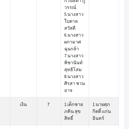
กวินธิดา ภู
วรรณ์
5.นางสาว
ใบตาล
สวัสดี
6.นางสาว
ผกามาศ
ฉุนกล้า
7.นางสาว
พิชานันท์
สุทธิโสม
8.นางสาว
ศิรสา ชวน
อาจ
เงิน
7
1.เด็กชาย
1.นายศุภ
ภคิน สุข
กิตติ์ แก่น
สิทธิ์
อินทร์