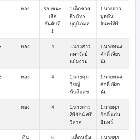
ทอง
รองชนะ
1.เด็กชาย
1.นางสาว
เลิศ
สิรภัทร
บุหลัน
อันดับที่
บุญโกมล
จันทร์ศิริ
1
3
ทอง
4
1.นางสาว
1.นายทนง
ลดาวัลย์
ศักดิ์ เจียร
แย้มงาม
นัย
6
ทอง
4
1.นายศุภ
1.นายทนง
วิชญ์
ศักดิ์ เจียร
นับถือสุข
นัย
ทอง
4
1.นางสาว
1.นายศุภ
ศิริรัตน์ ศรี
กิตติ์ แก่น
วิลาศ
อินทร์
เงิน
6
1.เด็กหญิง
1.นายศุภ