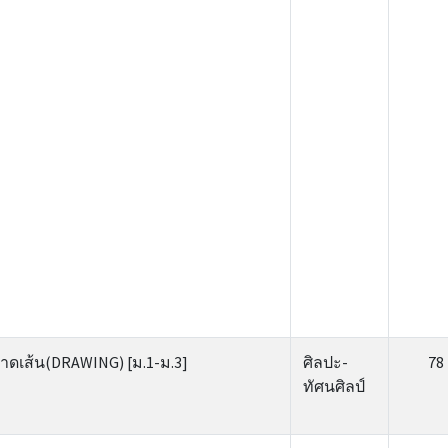
าดเส้น(DRAWING) [ม.1-ม.3]
ศิลปะ-
78
ทัศนศิลป์