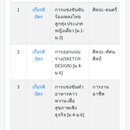
ที่
เกียรติ
หมวดหมู่
รายการ
ค
1
เกียรติ
การแข่งขันขับ
ศิลปะ-ดนตรี
บัตร
บัตร
ร้องเพลงไทย
ลูกทุ่ง ประเภท
หญิงเดี่ยว [ม.1-
ม.3]
2
เกียรติ
การออกแบบ
ศิลปะ-ทัศน
บัตร
ร่าง(SKETCH
ศิลป์
DESIGN) [ม.4-
ม.6]
3
เกียรติ
การแข่งขันทํา
การงาน
บัตร
อาหารคาว
อาชีพ
หวาน เพื่อ
สุขภาพเชิง
ธุรกิจ [ม.4-ม.6]