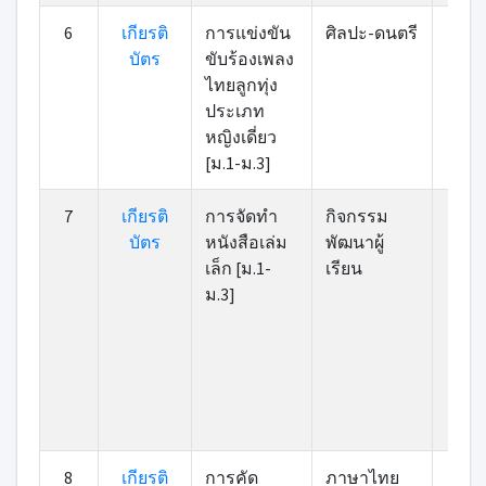
6
เกียรติ
การแข่งขัน
ศิลปะ-ดนตรี
87
บัตร
ขับร้องเพลง
ไทยลูกทุ่ง
ประเภท
หญิงเดี่ยว
[ม.1-ม.3]
7
เกียรติ
การจัดทำ
กิจกรรม
8
บัตร
หนังสือเล่ม
พัฒนาผู้
เล็ก [ม.1-
เรียน
ม.3]
8
เกียรติ
การคัด
ภาษาไทย
8