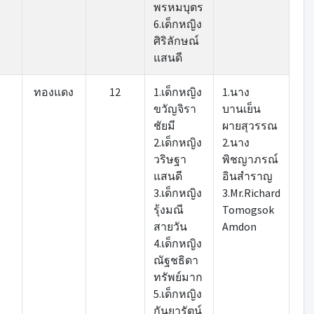
พรหมบุตร
6.เด็กหญิง
ศิริลักษณ์
แสนดี
ทองแดง
12
1.เด็กหญิง
1.นาง
ขวัญจิรา
บานเย็น
ชัยมี
ผายสุวรรณ
2.เด็กหญิง
2.นาง
วริษฐา
พิชญาภรณ์
แสนดี
อินสำราญ
3.เด็กหญิง
3.Mr.Richard
รุ้งมณี
Tomogsok
สายวัน
Amdon
4.เด็กหญิง
ณัฐชธิดา
ทรัพย์มาก
5.เด็กหญิง
กันยารัตน์