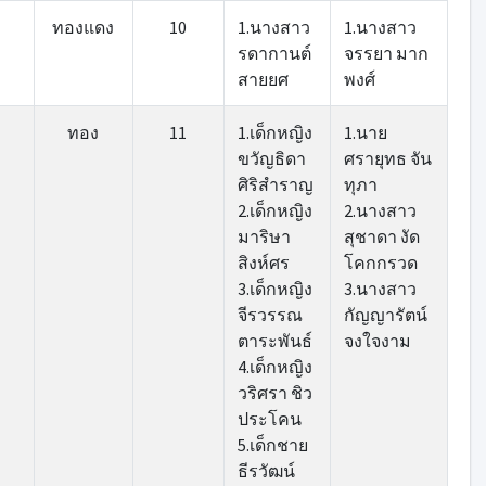
ทองแดง
10
1.นางสาว
1.นางสาว
รดากานต์
จรรยา มาก
สายยศ
พงศ์
ทอง
11
1.เด็กหญิง
1.นาย
ขวัญธิดา
ศรายุทธ จัน
ศิริสำราญ
ทุภา
2.เด็กหญิง
2.นางสาว
มาริษา
สุชาดา งัด
สิงห์ศร
โคกกรวด
3.เด็กหญิง
3.นางสาว
จีรวรรณ
กัญญารัตน์
ตาระพันธ์
จงใจงาม
4.เด็กหญิง
วริศรา ชิว
ประโคน
5.เด็กชาย
ธีรวัฒน์