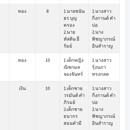
ทอง
8
1.นายชนัน
1.นางสาว
ธร บุญ
กิ่งกานต์ คำ
ครอง
บ่อ
2.นาย
2.นาง
หัสดิน ยี่
พิชญาภรณ์
รัมย์
อินสำราญ
ทอง
10
1.เด็กหญิง
1.นางสาว
ณิชกมล
รุ้งนภา
จองจันทร์
ทรงกลด
เงิน
10
1.เด็กชาย
1.นางสาว
วรมันต์ คำ
กิ่งกานต์ คำ
ภิรมย์
บ่อ
2.เด็กชาย
2.นาง
ธนากร
พิชญาภรณ์
สอนคำมี
อินสำราญ