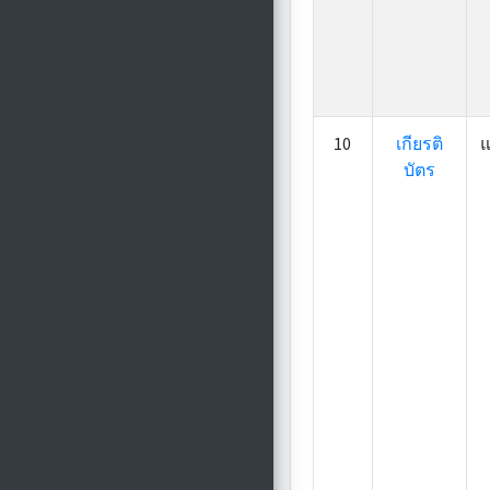
10
เกียรติ
แ
บัตร