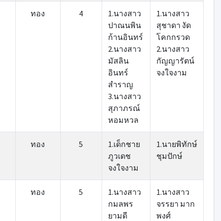
ทอง
4
1.นางสาว
1.นางสาว
ปาณนพิน
สุชาดา งัด
ก้านอินทร์
โคกกรวด
2.นางสาว
2.นางสาว
มัสลิน
กัญญารัตน์
อินทร์
จงใจงาม
สำราญ
3.นางสาว
สุภาภรณ์
หอมหวล
5
ทอง
5
1.เด็กชาย
1.นายพิทักษ์
ภูวเดช
ชุมปักษ์
จงใจงาม
ทอง
5
1.นางสาว
1.นางสาว
กมลพร
จรรยา มาก
ยามดี
พงศ์