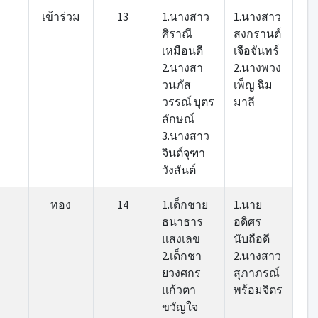
6
เข้าร่วม
13
1.นางสาว
1.นางสาว
ศิราณี
สงกรานต์
เหมือนดี
เจือจันทร์
2.นางสา
2.นางพวง
วนภัส
เพ็ญ ฉิม
วรรณ์ บุตร
มาลี
ลักษณ์
3.นางสาว
จินต์จุฑา
วังสันต์
1
ทอง
14
1.เด็กชาย
1.นาย
ธนาธาร
อดิศร
แสงเลข
นับถือดี
2.เด็กชา
2.นางสาว
ยวงศกร
สุภาภรณ์
แก้วตา
พร้อมจิตร
ขวัญใจ