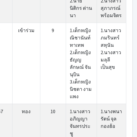
2.นาย
2.นางสาว
นิติกร ด่าน
สุภาภรณ์
นา
พร้อมจิตร
3
เข้าร่วม
9
1.เด็กหญิง
1.นางสาว
ณิชานันท์
ภมรินทร์
ทาเทพ
สหุนัน
2.เด็กหญิง
2.นางสาว
ธัญญ
มลุลี
ลักษณ์ จัน
เป็นสุข
นุบิน
3.เด็กหญิง
นิชดา งาม
แพง
67
ทอง
10
1.นางสาว
1.นางพนา
อภิญญา
รัตน์ จุล
จันทรประ
กองฮ้อ
ชู