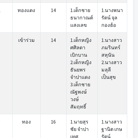
2
ทองแดง
14
1.เด็กชาย
1.นางพนา
ธนากาณต์
รัตน์ จุล
แสงเลข
กองฮ้อ
6
เข้าร่วม
14
1.เด็กหญิง
1.นางสาว
ศศิลดา
ภมรินทร์
เบิกบาน
สหุนัน
2.เด็กหญิง
2.นางสาว
ธันยพร
มลุลี
จำปาแดง
เป็นสุข
3.เด็กชาย
ณัฐพงษ์
วงษ์
สัมฤทธิ์
3
ทอง
16
1.นายสุร
1.นางสาว
ชัย จำปา
ฐานิต เกษ
เทศ
รัตน์