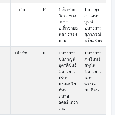
5
เงิน
10
1.เด็กชาย
1.นางสุร
วิศรุต พวง
ภา เสนา
เพชร
บูรณ์
2.เด็กชายอ
2.นางสาว
นุชา ธรรม
สุภาภรณ์
นาม
พร้อมจิตร
3
เข้าร่วม
10
1.นางสาว
1.นางสาว
ชนิกาญน์
ภมรินทร์
บุตรดีขันธ์
สหุนัน
2.นางสาว
2.นางสาว
ปริษา
นภา
มงคลปริย
พรรณ
ภัทร
สะเทือน
3.นาย
อดุลย์ เหง่า
งาม