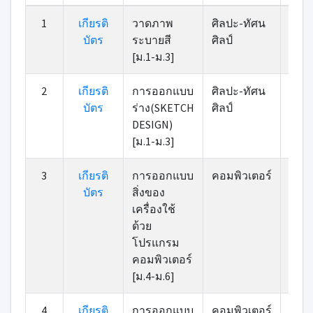
ที่
เกียรติ
หมวดหมู่
รายการ
คะแ
1
เกียรติ
วาดภาพ
ศิลปะ-ทัศน
บัตร
บัตร
ระบายสี
ศิลป์
[ม.1-ม.3]
2
เกียรติ
การออกแบบ
ศิลปะ-ทัศน
บัตร
ร่าง(SKETCH
ศิลป์
DESIGN)
[ม.1-ม.3]
3
เกียรติ
การออกแบบ
คอมพิวเตอร์
บัตร
สิ่งของ
เครื่องใช้
ด้วย
โปรแกรม
คอมพิวเตอร์
[ม.4-ม.6]
4
เกียรติ
การออกแบบ
คอมพิวเตอร์